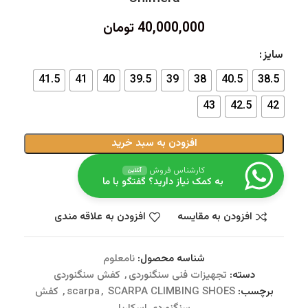
40,000,000
تومان
سایز
41.5
41
40
39.5
39
38
40.5
38.5
43
42.5
42
افزودن به سبد خرید
کارشناس فروش
آنلاین
به کمک نیاز دارید؟ گفتگو با ما
افزودن به مقایسه
افزودن به علاقه مندی
شناسه محصول:
نامعلوم
دسته:
تجهیزات فنی سنگنوردی
,
کفش سنگنوردی
برچسب:
SCARPA CLIMBING SHOES
,
scarpa
,
کفش