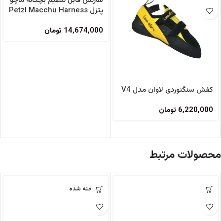
هارنس قابل تنظیم بچگانه ماچو
پتزل Petzl Macchu Harness
14,674,000
تومان
کفش سنگنوردی لاوان مدل V4
6,220,000
تومان
محصولات مرتبط
فروخته شده