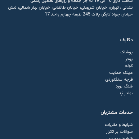
ساعت کاری 10 الی 19 به جز جمعه و روزهای تعطیل رسمی
نشانی : تهران، خیابان شریعتی، خیابان طالقانی، خیابان بهار شمالی، نبش
خیابان جواد کارگر، پلاک 245 طبقه چهارم واحد 17
دکلیف​
پوشاک
پودر
کوله
عینک حمایت
فرچه سنگنوردی
هَنگ بورد
بولدر پَد
خدمات مشتریان
شرایط و مقررات
سوالات پر تکرار
شرایط مرجوعی