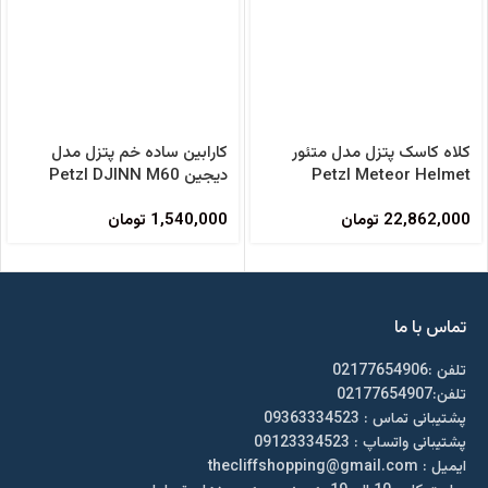
کلاه کاسک پتزل مدل متئور
کارابین ساده خم پتزل مدل
Petzl Meteor Helmet
دیجین Petzl DJINN M60
Carabiner
22,862,000
تومان
1,540,000
تومان
تماس با ما
تلفن :02177654906
تلفن:02177654907
پشتیبانی تماس : 09363334523
پشتیبانی واتساپ : 09123334523
ايميل : thecliffshopping@gmail.com