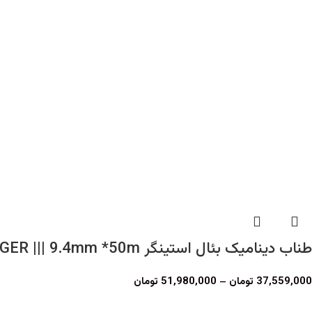
طناب دینامیک بئال استینگر Beal STINGER ||| 9.4mm *50m
37,559,000
تومان
–
51,980,000
تومان