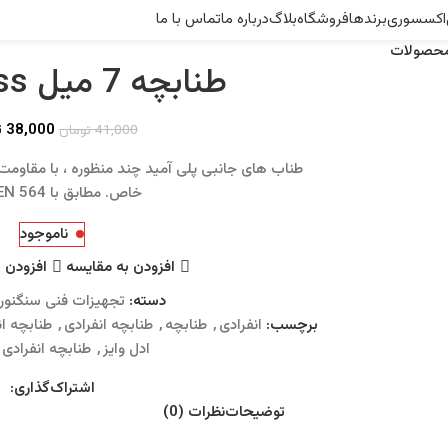
اکسسوری
برندها
فروشگاه
بلاگ
درباره ما
تماس با ما
محصولات
طنابچه 7 میل Edelweiss
38,000
ت
41,000
تومان
طناب های جانبی پلی آمید چند منظوره ، با مقاومت
خاص. مطابق با EN 564 است
ناموجود
افزودن به مقایسه
افزودن ب
دسته:
تجهیزات فنی سنگنور
برچسب:
انفرادی
,
طنابچه
,
طنابچه انفرادی
,
طنابچه انفرادی
ادل وایز
,
طنابچه انفرادی 
اشتراک‌گذاری:
توضیحات
نظرات (0)