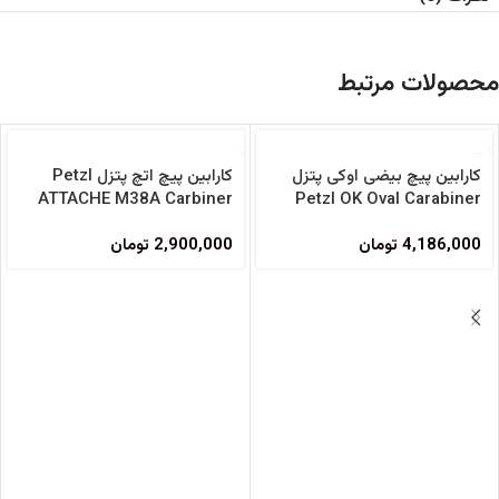
محصولات مرتبط
فروخته شده
کارابین پیچ بیضی اوکی پتزل
کارابین پیچ اتچ پتزل Petzl
ATTACHE M38A Carbiner
Petzl OK Oval Carabiner
4,186,000
تومان
2,900,000
تومان