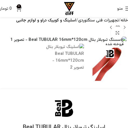
0
منو
0
تومان
خانه
تجهیزات فنی سنگنوردی
اسلینگ و کوییک دراو و لوازم جانبی
برای بزرگنمایی کلیک کنید
فروخته شده
اسلینگ تیوبلار بئال Beal TUBULAR