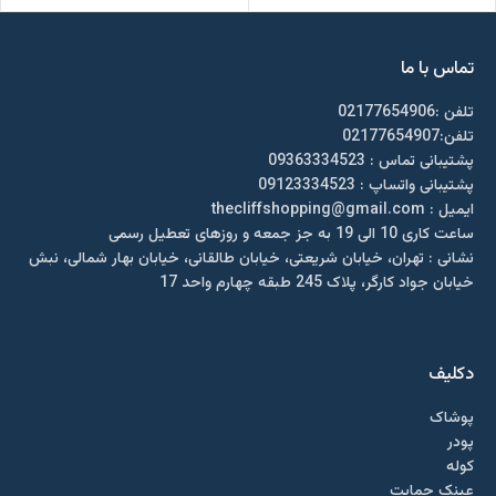
تماس با ما
تلفن :02177654906
تلفن:02177654907
پشتیبانی تماس : 09363334523
پشتیبانی واتساپ : 09123334523
ايميل : thecliffshopping@gmail.com
ساعت کاری 10 الی 19 به جز جمعه و روزهای تعطیل رسمی
نشانی : تهران، خیابان شریعتی، خیابان طالقانی، خیابان بهار شمالی، نبش
خیابان جواد کارگر، پلاک 245 طبقه چهارم واحد 17
دکلیف​
پوشاک
پودر
کوله
عینک حمایت