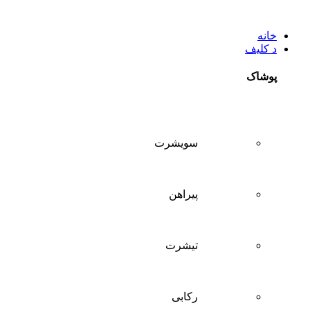
خانه
د کلیف
پوشاک
سويشرت
پیراهن
تيشرت
ركابی