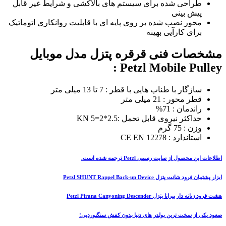
طراحی شده برای سیستم های بالاکشی و شرایط غیر قابل
پیش بینی
محور نصب شده بر روی پایه ای با قابلیت روانکاری اتوماتیک
برای کارآیی بهینه
مشخصات فنی قرقره پتزل مدل موبایل
Petzl Mobile Pulley :
سازگار با طناب هایی با قطر : 7 تا 13 میلی متر
قطر محور : 21 میلی متر
راندمان : 71%
حداکثر نیروی قابل تحمل :2.5*2=5 KN
وزن : 75 گرم
استاندارد : CE EN 12278
اطلاعات این محصول از سایت رسمی Petzl ترجمه شده است.
ابزار پشتیبان فرود شانت پتزل Petzl SHUNT Rappel Back-up Device
هشت فرود زبانه دار پیرانا پتزل Petzl Pirana Canyoning Descender
صعود یکی از سخت ترین بولدر های دنیا بدون کفش سنگنوردیی!