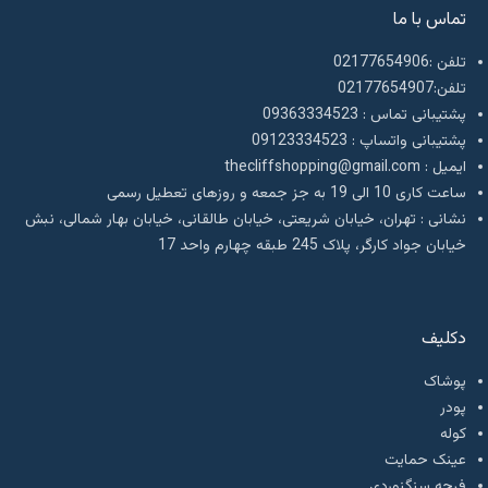
تماس با ما
تلفن :02177654906
تلفن:02177654907
پشتیبانی تماس : 09363334523
پشتیبانی واتساپ : 09123334523
ايميل : thecliffshopping@gmail.com
ساعت کاری 10 الی 19 به جز جمعه و روزهای تعطیل رسمی
نشانی : تهران، خیابان شریعتی، خیابان طالقانی، خیابان بهار شمالی، نبش
خیابان جواد کارگر، پلاک 245 طبقه چهارم واحد 17
دکلیف​
پوشاک
پودر
کوله
عینک حمایت
فرچه سنگنوردی