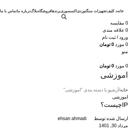
خانه
د کلیف
تجهیزات سنگنوردی
اکسسوری
برندها
فروشگاه
بلاگ
درباره ما
تماس با ما
0
مقايسه
0
علاقه مندی
ورود / ثبت نام
0
مورد
0
تومان
منو
0
مورد
0
تومان
اموزشی
خانه
آرشیو با دسته بندی "اموزشی"
اموزشی
IPچیست؟
ارسال شده توسط
ehsan ahmadi
مرداد 30, 1401