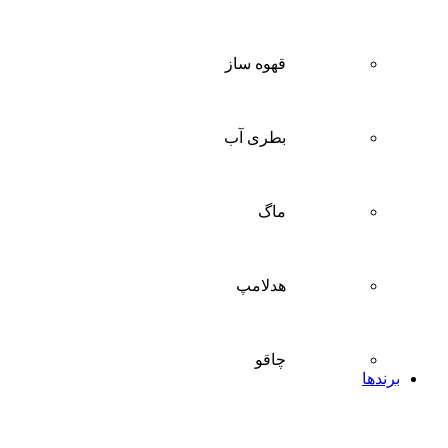
قهوه ساز
بطری آب
ماگ
هدلامپ
چاقو
برندها