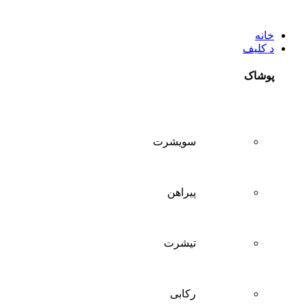
خانه
د کلیف
پوشاک
سويشرت
پیراهن
تيشرت
ركابی