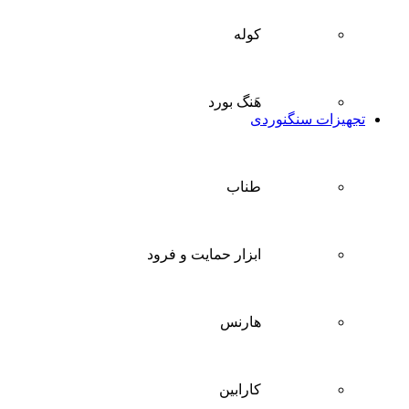
کوله
هَنگ بورد
تجهیزات سنگنوردی
طناب
ابزار حمایت و فرود
هارنس
کارابین