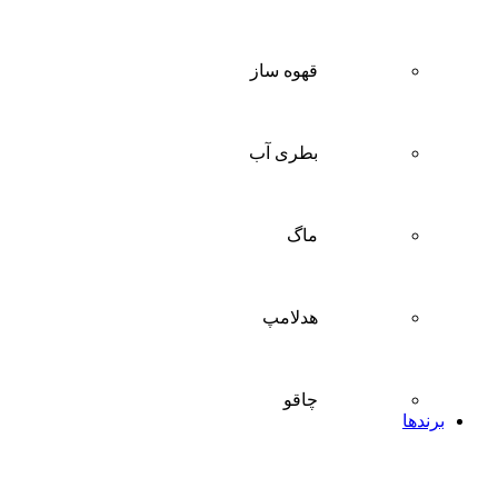
قهوه ساز
بطری آب
ماگ
هدلامپ
چاقو
برندها