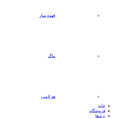
قهوه ساز
ماگ
هد لامپ
خانه
فروشگاه
برندها