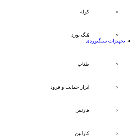
کوله
هَنگ بورد
تجهیزات سنگنوردی
طناب
ابزار حمایت و فرود
هارنس
کارابین