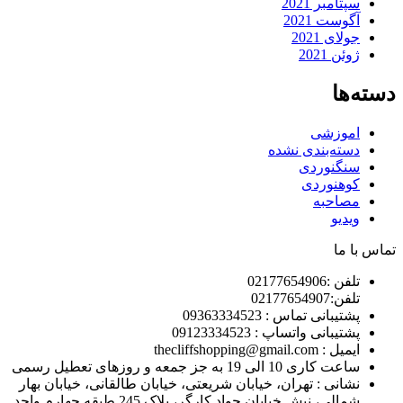
سپتامبر 2021
آگوست 2021
جولای 2021
ژوئن 2021
دسته‌ها
اموزشی
دسته‌بندی نشده
سنگنوردی
کوهنوردی
مصاحبه
ویدیو
تماس با ما
تلفن :02177654906
تلفن:02177654907
پشتیبانی تماس : 09363334523
پشتیبانی واتساپ : 09123334523
ايميل : thecliffshopping@gmail.com
ساعت کاری 10 الی 19 به جز جمعه و روزهای تعطیل رسمی
نشانی : تهران، خیابان شریعتی، خیابان طالقانی، خیابان بهار
شمالی، نبش خیابان جواد کارگر، پلاک 245 طبقه چهارم واحد