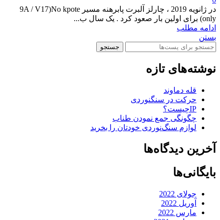
در ژانویه 2019 ، چارلز آلبرت پابرهنه مسیر 9A / V17)No kpote
only) برای اولین بار صعود کرد . یک سال ب...
ادامه مطلب
بستن
جستجو
نوشته‌های تازه
قله دماوند
حرکت در سنگنوردی
IPچیست؟
چگونگی جمع نمودن طناب
لوازم سنگ‌نوردی خودتان را بخرید
آخرین دیدگاه‌ها
بایگانی‌ها
جولای 2022
آوریل 2022
مارس 2022