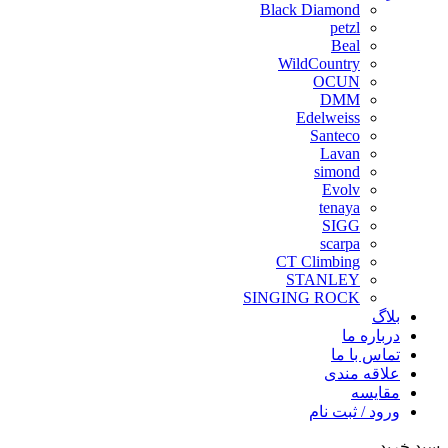
Black Diamond
petzl
Beal
WildCountry
OCUN
DMM
Edelweiss
Santeco
Lavan
simond
Evolv
tenaya
SIGG
scarpa
CT Climbing
STANLEY
SINGING ROCK
بلاگ
درباره ما
تماس با ما
علاقه مندی
مقايسه
ورود / ثبت نام
سبد خرید