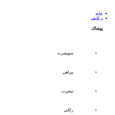
خانه
د کلیف
پوشاک
سويشرت
پیراهن
تيشرت
ركابی