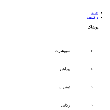
خانه
د کلیف
پوشاک
سويشرت
پیراهن
تيشرت
ركابی