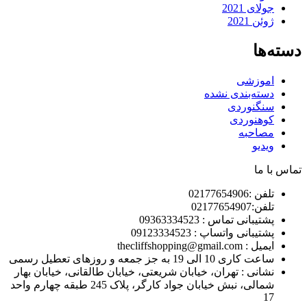
جولای 2021
ژوئن 2021
دسته‌ها
اموزشی
دسته‌بندی نشده
سنگنوردی
کوهنوردی
مصاحبه
ویدیو
تماس با ما
تلفن :02177654906
تلفن:02177654907
پشتیبانی تماس : 09363334523
پشتیبانی واتساپ : 09123334523
ايميل : thecliffshopping@gmail.com
ساعت کاری 10 الی 19 به جز جمعه و روزهای تعطیل رسمی
نشانی : تهران، خیابان شریعتی، خیابان طالقانی، خیابان بهار
شمالی، نبش خیابان جواد کارگر، پلاک 245 طبقه چهارم واحد
17