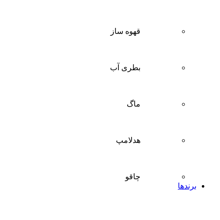
قهوه ساز
بطری آب
ماگ
هدلامپ
چاقو
برندها