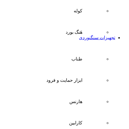
کوله
هَنگ بورد
تجهیزات سنگنوردی
طناب
ابزار حمایت و فرود
هارنس
کارابین