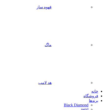
قهوه ساز
ماگ
هد لامپ
خانه
فروشگاه
برندها
Black Diamond
petzl