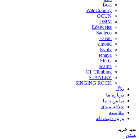
Beal
WildCountry
OCUN
DMM
Edelweiss
Santeco
Lavan
simond
Evolv
tenaya
SIGG
scarpa
CT Climbing
STANLEY
SINGING ROCK
بلاگ
درباره ما
تماس با ما
علاقه مندی
مقايسه
ورود / ثبت نام
سبد خرید
بستن