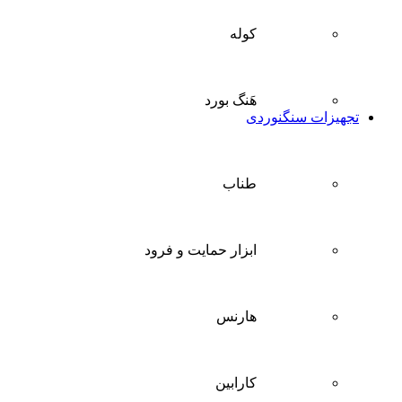
کوله
هَنگ بورد
تجهیزات سنگنوردی
طناب
ابزار حمایت و فرود
هارنس
کارابین