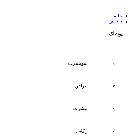
خانه
د کلیف
پوشاک
سويشرت
پیراهن
تيشرت
ركابی