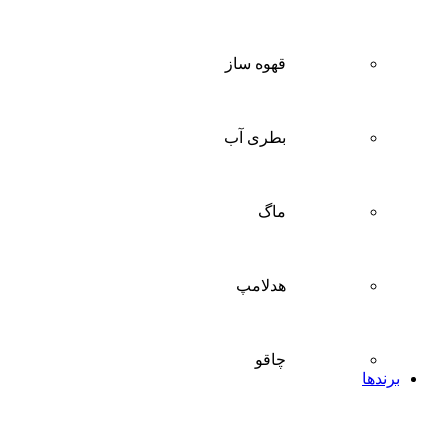
قهوه ساز
بطری آب
ماگ
هدلامپ
چاقو
برندها