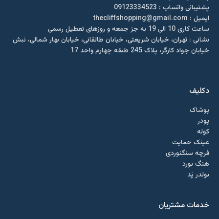
پشتیبانی واتساپ : 09123334523
ايميل : thecliffshopping@gmail.com
ساعت کاری 10 الی 19 به جز جمعه و روزهای تعطیل رسمی
نشانی : تهران، خیابان شریعتی، خیابان طالقانی، خیابان بهار شمالی، نبش
خیابان جواد کارگر، پلاک 245 طبقه چهارم واحد 17
دکلیف​
پوشاک
پودر
کوله
عینک حمایت
فرچه سنگنوردی
هَنگ بورد
بولدر پَد
خدمات مشتریان