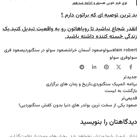
توی فرم خوبی هس
تم و ادامه میدهم.
بد ترین توصیه ای که براتون دارم ؟
انقدر شجاع نباشید تا رویاهاتون رو به واقعیت تبدیل کنید.یک
زندگی خسته کننده داشته باشید.
alain robert
سولو
صعود آسمان خراش
صعود سولو در سنگنوردی
صعود فری
سولو
فری سولو
جدیدتر
برنامه المپیک سنگنوردی,تاریخ و زمان های برگزاری
بازگشت به لیست
قدیمی‌تر
صعود یکی از سخت ترین بولدر های دنیا بدون کفش سنگنوردیی!
دیدگاهتان را بنویسید
نشانی ایمیل شما منتشر نخواهد شد.
بخش‌های موردنیاز علامت‌گذاری