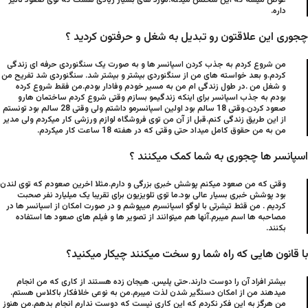
عوض میشه که این سختش میکنه.مورد های بسیار زیادی هست که توی صعود تاثیر
داره.
چجوری این علاقتون رو تبدیل به شغل و حرفتون کردید ؟
من شروع کردم به جذب کردن اسپانسر ها و به صورت یک سنگنوردی حرفه ای زندگی
کردم.و بعد خواسته های من از سنگنوردی بیشتر و بیشتر شد. سنگنوردی شد تفریح من
و شغل من .در طول زندگی ام من به مسیر خودم وفادار بودم.من فقط شروع کرده
بودم به جذب اسپانسر برای اینکه زندگیمو بسازم وقتی شروع کردم ساختمان هارو
صعود کردن.وقتی 18 سالم بود اولین اسپانسرمو داشتم ولی وقتی 28 سالم بود تونستم
از این طریق زندگی کنم.قبل از آن من توی فروشگاه لوازم ورزشی کار میکردم ولی مدیر
من به من حقوق کامل میداد حتی وقتی که در هفته 18 ساعت کار میکردم.
اسپانسر ها چجوری به شما کمک میکنند ؟
وقتی که من صعود میکنم پوشش خبری بزرگی و دارم.مثلا اخرین صعودم که توی لندن
بود پوشش خبری بسیار عالی بود.ما توی تلویزیون برای تقریبا یک میلیارد نفر صحبت
کردیم . من قثط تیشرتی با لوگو اسپانسرم میپوشم و در صورت امکان از اسپانسر ها در
مصاحبه ها اسم میبرم.آنها هم میتوانند از تصویر ها و فیلم های صعود ها استفاده
بکنند.
با قانون هایی که راه شما رو سخت میکنند چیکار میکنید؟
بیشتر افراد آن را دوست دارند.حتی پلیس. هیجان زده هستند از کاری که من انجام
میدهند من از امکان دستگیر شدن لذت میبرم.من به نوعی خلافکار باکلاس هستم.
من هرگز به این فکر نکردم که این کاری نیست که دوست ندارم انجام بدهم.من هنوز