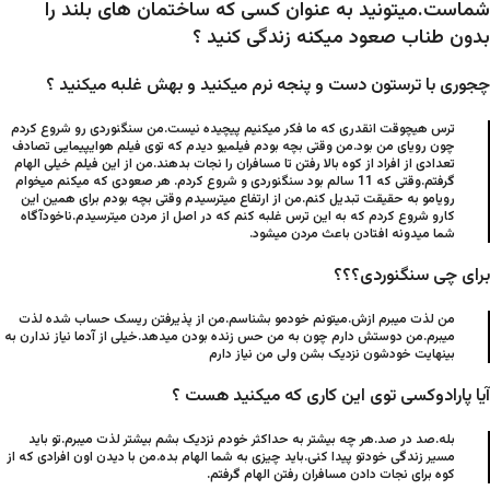
شماست.میتونید به عنوان کسی که ساختمان های بلند را
بدون طناب صعود میکنه زندگی کنید ؟
چجوری با ترستون دست و پنجه نرم میکنید و بهش غلبه میکنید ؟
ترس هیچوقت انقدری که ما فکر میکنیم پیچیده نیست.من سنگنوردی رو شروع کردم
چون رویای من بود.من وقتی بچه بودم فیلمیو دیدم که توی فیلم هوایپیمایی تصادف
تعدادی از افراد از کوه بالا رفتن تا مسافران را نجات بدهند.من از این فیلم خیلی الهام
گرفتم.وقتی که 11 سالم بود سنگنوردی و شروع کردم. هر صعودی که میکنم میخوام
رویامو به حقیقت تبدیل کنم.من از ارتفاع میترسیدم وقتی بچه بودم برای همین این
کارو شروع کردم که به این ترس غلبه کنم که در اصل از مردن میترسیدم.ناخودآگاه
شما میدونه افتادن باعث مردن میشود.
برای چی سنگنوردی؟؟؟
من لذت میبرم ازش.میتونم خودمو بشناسم.من از پذیرفتن ریسک حساب شده لذت
میبرم.من دوستش دارم چون به من حس زنده بودن میدهد.خیلی از آدما نیاز ندارن به
بینهایت خودشون نزدیک بشن ولی من نیاز دارم
آیا پارادوکسی توی این کاری که میکنید هست ؟
بله.صد در صد.هر چه بیشتر به حداکثر خودم نزدیک بشم بیشتر لذت میبرم.تو باید
مسیر زندگی خودتو پیدا کنی.باید چیزی به شما الهام بده.من با دیدن اون افرادی که از
کوه برای نجات دادن مسافران رفتن الهام گرفتم.