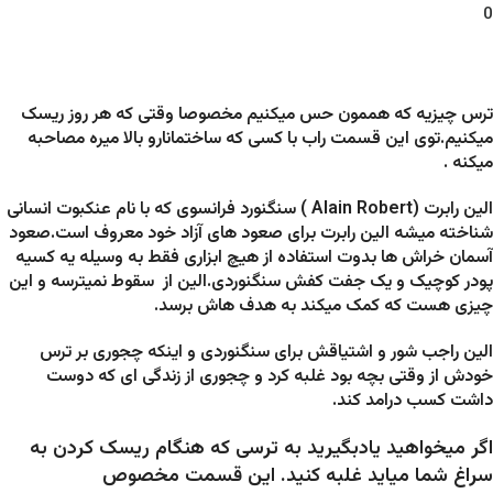
0
ترس چیزیه که هممون حس میکنیم مخصوصا وقتی که هر روز ریسک
میکنیم.توی این قسمت راب با کسی که ساختمانارو بالا میره مصاحبه
میکنه .
الین رابرت (Alain Robert ) سنگنورد فرانسوی که با نام عنکبوت انسانی
شناخته میشه الین رابرت برای صعود های آزاد خود معروف است.صعود
آسمان خراش ها بدوت استفاده از هیچ ابزاری فقط به وسیله یه کسیه
پودر کوچیک و یک جفت کفش سنگنوردی.الین از سقوط نمیترسه و این
چیزی هست که کمک میکند به هدف هاش برسد.
الین راجب شور و اشتیاقش برای سنگنوردی و اینکه چجوری بر ترس
خودش از وقتی بچه بود غلبه کرد و چجوری از زندگی ای که دوست
داشت کسب درامد کند.
اگر میخواهید یادبگیرید به ترسی که هنگام ریسک کردن به
سراغ شما میاید غلبه کنید. این قسمت مخصوص