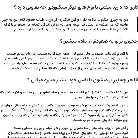
کاری که دارید میکنی با نوع های دیگر سنگنوردی چه تفاوتی داره ؟
من به چیزی متفاوت علاقه دارن و این مرگباره.اگر من با طناب صعود کنم این یه چیز
عادیه که من علاقه ای بهش ندارم.به نوعی یه روش زندگی کردنه من میخوام با نوک
اگشتام فقط صعود کنم مردن حتی این کاری میکنه از زندگیم بیشتر لذت ببرم.
چجوری برای یه صعودتون آماده میشین؟
با انجام تمرینات معلمولی ولی مهم تر از همه چیز اراده هست. من 56 سالم هست
بنابراین لازم نیست مثل قبلا تمرین زیاد بکنم شاید یک ساعت در روز کافی باشد.من
روی دیوارم که فقط سقف هست تمرین میکنم.در حال حاضر هدف های راحتی نسبت
به قبل انتخای میکنم چون خیلی از چیزا از زمانی که 35 سالم بود سخت تر شده.
آیا هر چه پیر تر میشوی با نفس خود بیشتر مبارزه میکنی ؟
من هدف هامو با دقت زیادی انتخاب میکنم.من ساختمانو بررسی میکنم و اگر ببینیم که
نمیتونم انجامش بدم سراغش نمیرم.
و من به صورت تخصصی برای هر صعودی تمرین میکنم. من گمان میکنم وقتی جوان تر
بودم بیشتر کله شق بودم.چالش برانگیز ترین کاری که انجام دادم توی 30 سالگی مسیر
های سنگنوردی رو به صورت آزاد صعود میکردم.اگه بخوام کوتاه بگم که یه ساختمون
چی میشه که برای صعود خوب هست.
وقتی هوا تاریک چند متر از ساختمون رو میرم بالا و میام پایین و حسابی تست
میکنمش که بهترین راه حلو برای صعودش پیدا کنم بعضی وقتا ساختار ساختمون