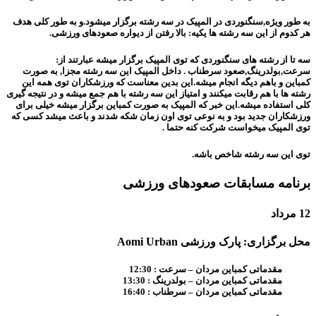
به طور ویژه,سنگنوردی در المپیک در سه رشته برگزار میشود.و به طور کلی هدف
هر کدوم از این سه رشته ها یکیه: بالا رفتن از دیواره صعودهای ورزشی.
سه تا از رشته های سنگنوردی که توی المپیک برگزار میشه عبارتند از:
سرعت,بولدرینگ,صعود سرطناب . داخل المپیک این سه رشته مجزا, به صورت
کمباین و باهم دیگه انجام میشه.این بدین معناست که ورزشکاران توی همه این
رشته ها با هم رقابت میکنند و امتیاز این سه رشته با هم جمع میشه و در نتیجه گیری
کلی استفاده میشه.این خبر که المپیک به صورت کمباین برگزار میشه خیلی برای
ورزشکاران جدید بود و به نوعی توی اون زمان شکه شدند و باعث میشد کسی که
توی المپیک میخواست شرکت کنه حتما .
توی این سه رشته شاخص باشه.
برنامه مسابقات صعودهای ورزشی
12 مرداد
محل برگزاری: پارک ورزشی Aomi Urban
مقدماتی کمباین مردان – سرعت : 12:30
مقدماتی کمباین مردان – بولدرینگ : 13:30
مقدماتی کمباین مردان – سرطناب : 16:40