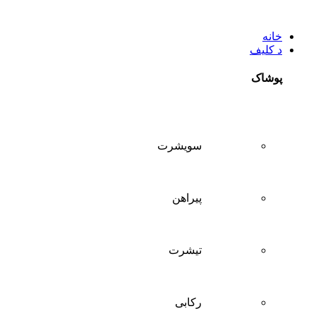
خانه
د کلیف
پوشاک
سويشرت
پیراهن
تيشرت
ركابی