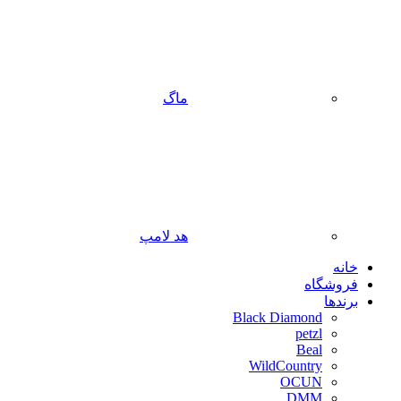
ماگ
هد لامپ
خانه
فروشگاه
برندها
Black Diamond
petzl
Beal
WildCountry
OCUN
DMM