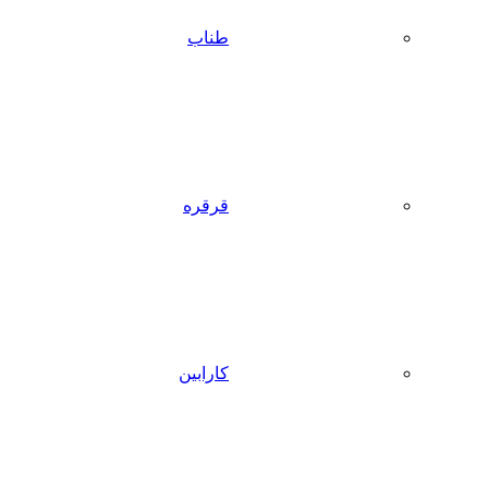
طناب
قرقره
کارابین