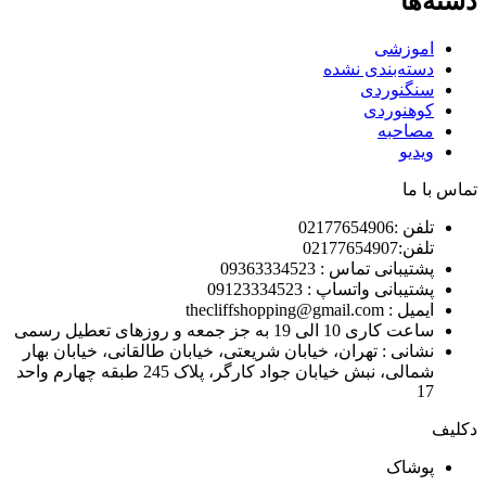
دسته‌ها
اموزشی
دسته‌بندی نشده
سنگنوردی
کوهنوردی
مصاحبه
ویدیو
تماس با ما
تلفن :02177654906
تلفن:02177654907
پشتیبانی تماس : 09363334523
پشتیبانی واتساپ : 09123334523
ايميل : thecliffshopping@gmail.com
ساعت کاری 10 الی 19 به جز جمعه و روزهای تعطیل رسمی
نشانی : تهران، خیابان شریعتی، خیابان طالقانی، خیابان بهار
شمالی، نبش خیابان جواد کارگر، پلاک 245 طبقه چهارم واحد
17
دکلیف​
پوشاک