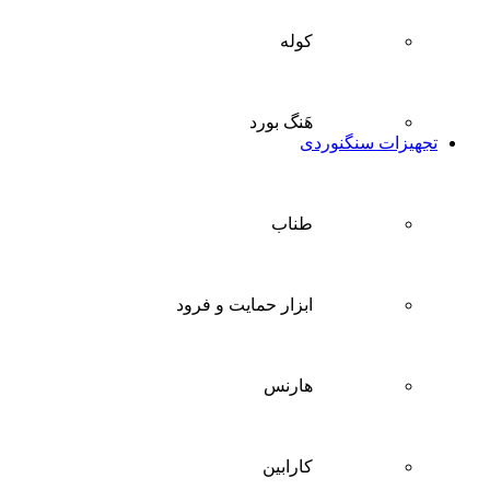
کوله
هَنگ بورد
تجهیزات سنگنوردی
طناب
ابزار حمایت و فرود
هارنس
کارابین